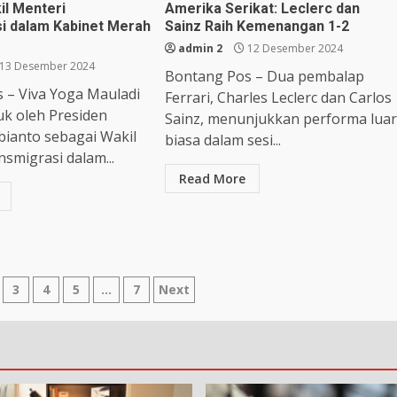
il Menteri
Amerika Serikat: Leclerc dan
i dalam Kabinet Merah
Sainz Raih Kemenangan 1-2
admin 2
12 Desember 2024
13 Desember 2024
Bontang Pos – Dua pembalap
 – Viva Yoga Mauladi
Ferrari, Charles Leclerc dan Carlos
uk oleh Presiden
Sainz, menunjukkan performa luar
ianto sebagai Wakil
biasa dalam sesi...
smigrasi dalam...
Read More
3
4
5
…
7
Next