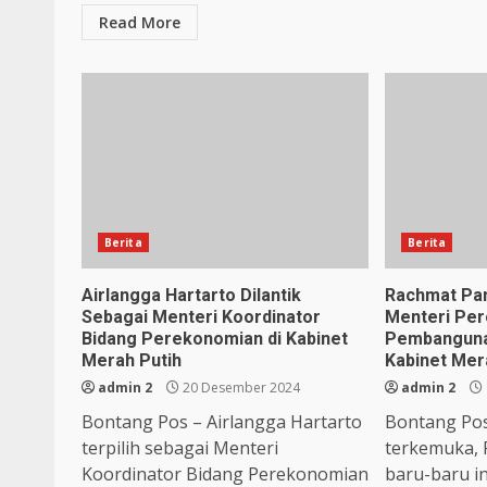
Read More
Berita
Berita
Airlangga Hartarto Dilantik
Rachmat Pam
Sebagai Menteri Koordinator
Menteri Pe
Bidang Perekonomian di Kabinet
Pembanguna
Merah Putih
Kabinet Mer
admin 2
20 Desember 2024
admin 2
Bontang Pos – Airlangga Hartarto
Bontang Pos
terpilih sebagai Menteri
terkemuka,
Koordinator Bidang Perekonomian
baru-baru in