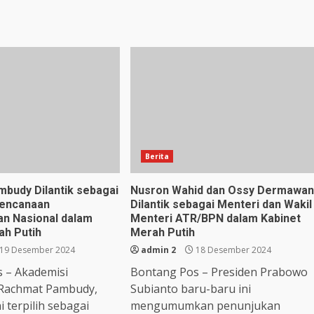
Berita
budy Dilantik sebagai
Nusron Wahid dan Ossy Dermawan
rencanaan
Dilantik sebagai Menteri dan Wakil
n Nasional dalam
Menteri ATR/BPN dalam Kabinet
ah Putih
Merah Putih
19 Desember 2024
admin 2
18 Desember 2024
 – Akademisi
Bontang Pos – Presiden Prabowo
 Rachmat Pambudy,
Subianto baru-baru ini
i terpilih sebagai
mengumumkan penunjukan