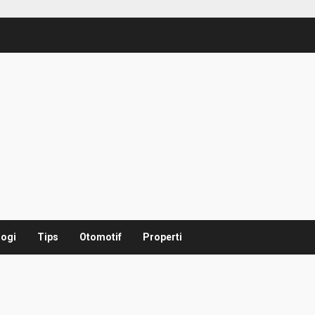
logi
Tips
Otomotif
Properti