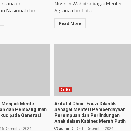
rencanaan
Nusron Wahid sebagai Menteri
n Nasional dan
Agraria dan Tata...
Read More
Berita
i Menjadi Menteri
Arifatul Choiri Fauzi Dilantik
an dan Pembangunan
Sebagai Menteri Pemberdayaan
okus pada Generasi
Perempuan dan Perlindungan
Anak dalam Kabinet Merah Putih
16 Desember 2024
admin 2
15 Desember 2024