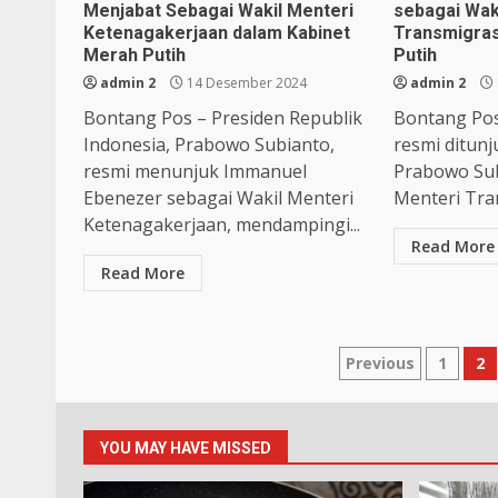
Menjabat Sebagai Wakil Menteri
sebagai Wak
Ketenagakerjaan dalam Kabinet
Transmigras
Merah Putih
Putih
admin 2
14 Desember 2024
admin 2
Bontang Pos – Presiden Republik
Bontang Pos
Indonesia, Prabowo Subianto,
resmi ditunj
resmi menunjuk Immanuel
Prabowo Sub
Ebenezer sebagai Wakil Menteri
Menteri Tran
Ketenagakerjaan, mendampingi...
Read More
Read More
Paginasi
Previous
1
2
pos
YOU MAY HAVE MISSED