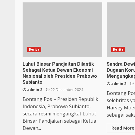
Berita
Berita
Luhut Binsar Pandjaitan Dilantik
Sandra Dewi
Sebagai Ketua Dewan Ekonomi
Dugaan Koru
Nasional oleh Presiden Prabowo
Mengungkap 
Subianto
admin 2
admin 2
22 Desember 2024
Bontang Pos
Bontang Pos – Presiden Republik
selebritas y
Indonesia, Prabowo Subianto,
Harvey Moei
secara resmi mengangkat Luhut
sebagai saks
Binsar Pandjaitan sebagai Ketua
Dewan...
Read More