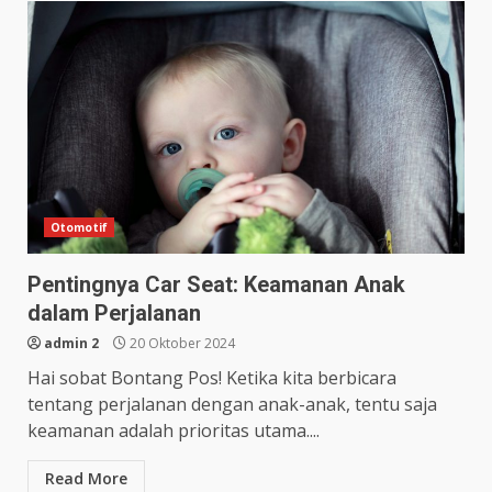
Otomotif
Pentingnya Car Seat: Keamanan Anak
dalam Perjalanan
admin 2
20 Oktober 2024
Hai sobat Bontang Pos! Ketika kita berbicara
tentang perjalanan dengan anak-anak, tentu saja
keamanan adalah prioritas utama....
Read More