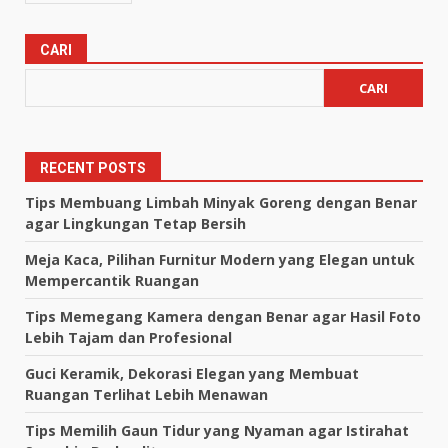
CARI
CARI
RECENT POSTS
Tips Membuang Limbah Minyak Goreng dengan Benar
agar Lingkungan Tetap Bersih
Meja Kaca, Pilihan Furnitur Modern yang Elegan untuk
Mempercantik Ruangan
Tips Memegang Kamera dengan Benar agar Hasil Foto
Lebih Tajam dan Profesional
Guci Keramik, Dekorasi Elegan yang Membuat
Ruangan Terlihat Lebih Menawan
Tips Memilih Gaun Tidur yang Nyaman agar Istirahat