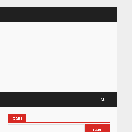
CARI
CARI