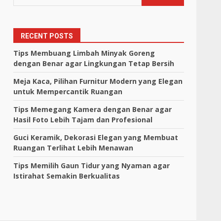
RECENT POSTS
Tips Membuang Limbah Minyak Goreng
dengan Benar agar Lingkungan Tetap Bersih
Meja Kaca, Pilihan Furnitur Modern yang Elegan
untuk Mempercantik Ruangan
Tips Memegang Kamera dengan Benar agar
Hasil Foto Lebih Tajam dan Profesional
Guci Keramik, Dekorasi Elegan yang Membuat
Ruangan Terlihat Lebih Menawan
Tips Memilih Gaun Tidur yang Nyaman agar
Istirahat Semakin Berkualitas