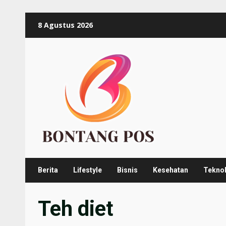
Skip
8 Agustus 2026
to
content
Berita
Lifestyle
Bisnis
Kesehatan
Tekno
Teh diet