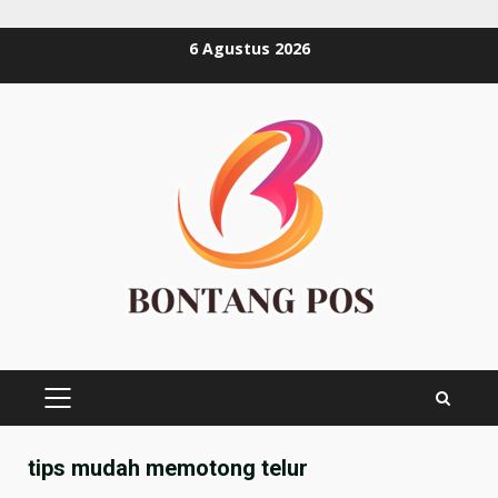
Skip
6 Agustus 2026
to
content
PRIMARY
MENU
tips mudah memotong telur