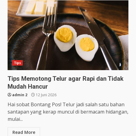
Tips
Tips Memotong Telur agar Rapi dan Tidak
Mudah Hancur
admin 2
12 Juni 2026
Hai sobat Bontang Pos! Telur jadi salah satu bahan
santapan yang kerap muncul di bermacam hidangan,
mulai...
Read More