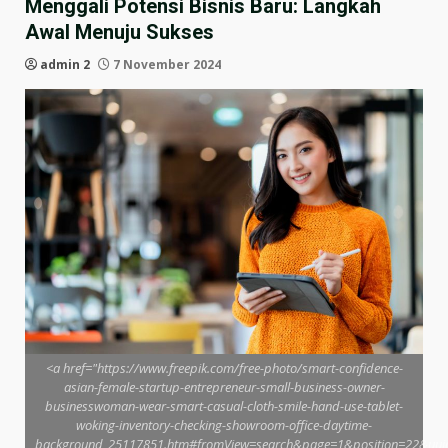
Menggali Potensi Bisnis Baru: Langkah
Awal Menuju Sukses
admin 2
7 November 2024
<a href="https://www.freepik.com/free-photo/smart-confidence-
asian-female-startup-entrepreneur-small-business-owner-
businesswoman-wear-smart-casual-cloth-smile-hand-use-tablet-
woking-inventory-checking-showroom-office-daytime-
background_25117851.htm#fromView=search&page=1&position=22&uu